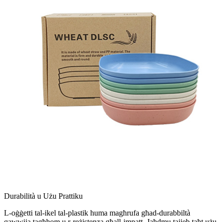
Durabilità u Użu Prattiku
L-oġġetti tal-ikel tal-plastik huma magħrufa għad-durabbiltà
qawwija tagħhom u r-reżistenza għall-impatt. Jaħdmu tajjeb taħt użu