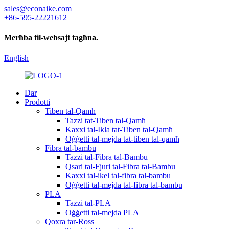
sales@econaike.com
+86-595-22221612
Merħba fil-websajt tagħna.
English
Dar
Prodotti
Tiben tal-Qamħ
Tazzi tat-Tiben tal-Qamħ
Kaxxi tal-Ikla tat-Tiben tal-Qamħ
Oġġetti tal-mejda tat-tiben tal-qamħ
Fibra tal-bambu
Tazzi tal-Fibra tal-Bambu
Qsari tal-Fjuri tal-Fibra tal-Bambu
Kaxxi tal-ikel tal-fibra tal-bambu
Oġġetti tal-mejda tal-fibra tal-bambu
PLA
Tazzi tal-PLA
Oġġetti tal-mejda PLA
Qoxra tar-Ross