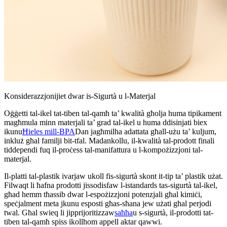
Konsiderazzjonijiet dwar is-Sigurtà u l-Materjal
Oġġetti tal-ikel tat-tiben tal-qamħ ta’ kwalità għolja huma tipikament
magħmula minn materjali ta’ grad tal-ikel u huma ddisinjati biex
ikunu
Ħieles mill-BPA
Dan jagħmilha adattata għall-użu ta’ kuljum,
inkluż għal familji bit-tfal. Madankollu, il-kwalità tal-prodott finali
tiddependi fuq il-proċess tal-manifattura u l-kompożizzjoni tal-
materjal.
Il-platti tal-plastik ivarjaw ukoll fis-sigurtà skont it-tip ta’ plastik użat.
Filwaqt li ħafna prodotti jissodisfaw l-istandards tas-sigurtà tal-ikel,
għad hemm tħassib dwar l-espożizzjoni potenzjali għal kimiċi,
speċjalment meta jkunu esposti għas-sħana jew użati għal perjodi
twal. Għal swieq li jipprijoritizzaw
saħħa
u s-sigurtà, il-prodotti tat-
tiben tal-qamħ spiss ikollhom appell aktar qawwi.