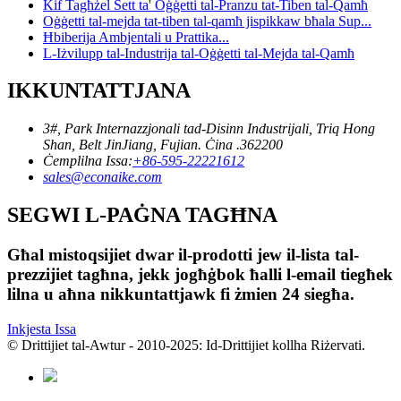
Kif Tagħżel Sett ta' Oġġetti tal-Pranzu tat-Tiben tal-Qamħ
Oġġetti tal-mejda tat-tiben tal-qamħ jispikkaw bħala Sup...
Ħbiberija Ambjentali u Prattika...
L-Iżvilupp tal-Industrija tal-Oġġetti tal-Mejda tal-Qamħ
IKKUNTATTJANA
3#, Park Internazzjonali tad-Disinn Industrijali, Triq Hong
Shan, Belt JinJiang, Fujian. Ċina .362200
Ċemplilna Issa:
+86-595-22221612
sales@econaike.com
SEGWI L-PAĠNA TAGĦNA
Għal mistoqsijiet dwar il-prodotti jew il-lista tal-
prezzijiet tagħna, jekk jogħġbok ħalli l-email tiegħek
lilna u aħna nikkuntattjawk fi żmien 24 siegħa.
Inkjesta Issa
© Drittijiet tal-Awtur - 2010-2025: Id-Drittijiet kollha Riżervati.