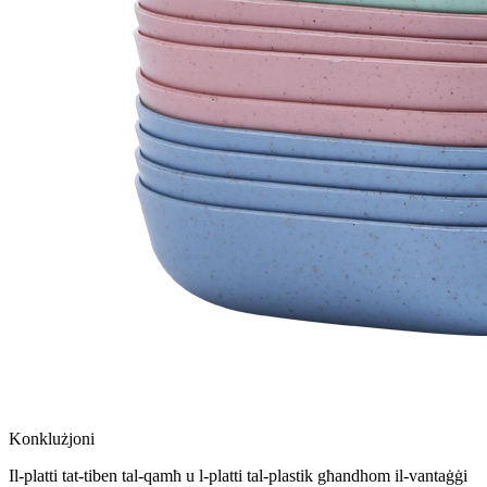
Konklużjoni
Il-platti tat-tiben tal-qamħ u l-platti tal-plastik għandhom il-vantaġġi