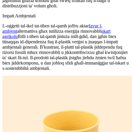
jagħmilha għażla komuni għal swieq iffukati fuq il-baġit u
distribuzzjoni ta' volum għoli.
Impatt Ambjentali
L-oġġetti tal-ikel tat-tiben tal-qamħ joffru aktar
favur l-
ambjent
alternattiva għax tutilizza enerġija rinnovabbli
skart
agrikolu
Billi t-tiben tal-qamħ jintuża mill-ġdid, dan jgħin biex
titnaqqas id-dipendenza fuq il-plastik verġni u jnaqqas l-impatt
ambjentali ġenerali. B'kuntrast, il-platti tal-plastik jiddependu fuq
riżorsi fossili mhux rinnovabbli u jikkontribwixxu għal kwistjonijiet
ta' skart fit-tul. Il-prodotti tal-plastik jistgħu jieħdu żmien twil ħafna
biex jiddekomponu, u dan joħloq sfidi għall-immaniġġjar tal-iskart u
s-sostenibbiltà ambjentali.