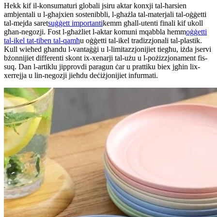
Hekk kif il-konsumaturi globali jsiru aktar konxji tal-ħarsien
ambjentali u l-għajxien sostenibbli, l-għażla tal-materjali tal-oġġetti
tal-mejda saret
suġġett importanti
kemm għall-utenti finali kif ukoll
għan-negozji. Fost l-għażliet l-aktar komuni mqabbla hemm
oġġetti
tal-ikel tat-tiben tal-qamħ
u oġġetti tal-ikel tradizzjonali tal-plastik.
Kull wieħed għandu l-vantaġġi u l-limitazzjonijiet tiegħu, iżda jservi
bżonnijiet differenti skont ix-xenarji tal-użu u l-pożizzjonament fis-
suq. Dan l-artiklu jipprovdi paragun ċar u prattiku biex jgħin lix-
xerrejja u lin-negozji jieħdu deċiżjonijiet infurmati.