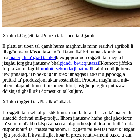
X'inhu l-Oġġetti tal-Pranzu tat-Tiben tal-Qamħ
Il-platti tat-tiben tal-qamħ huma magħmula minn residwi agrikoli li
jibqgħu wara l-ħsad tal-qamħ. Dawn il-fibri huma kkombinati
ma'
materjali ta' grad ta' ikel
biex jipproduċu oġġetti tal-mejda li
jistgħu jerġgħu jintużaw bħal
pjanċi
,
bwieqi
u
tazzi
Il-kunċett jiffoka
fuq l-użu mill-ġdid
prodotti sekondarji naturali
li altrimenti jintrema
jew jinħaraq, u b'hekk jgħin biex jitnaqqas l-iskart u jappoġġja
prattiki ta' produzzjoni aktar sostenibbli. Prodotti magħmula mit-
tiben tal-qamħ huma tipikament ħfief, jistgħu jerġgħu jintużaw u
ddisinjati għall-użu domestiku ta' kuljum.
X'inhu Oġġetti tal-Plastik għall-Ikla
L-oġġetti tal-ikel tal-plastik huma manifatturati bl-użu ta' materjali
sintetiċi derivati ​​mill-pitrolju. Ilhom jintużaw ħafna għal għexieren
ta' snin minħabba l-ispiża baxxa tal-produzzjoni, id-durabbiltà u d-
disponibbiltà tal-massa tagħhom. L-oġġetti tal-ikel tal-plastik jistgħu
jiġu prodotti fi kwantitajiet kbar bi prezz relattivament baxx, u dan