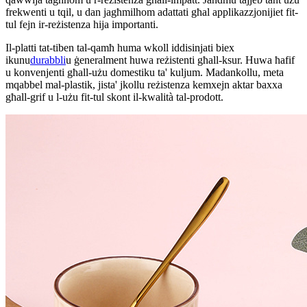
frekwenti u tqil, u dan jagħmilhom adattati għal applikazzjonijiet fit-
tul fejn ir-reżistenza hija importanti.
Il-platti tat-tiben tal-qamħ huma wkoll iddisinjati biex
ikunu
durabbli
u ġeneralment huwa reżistenti għall-ksur. Huwa ħafif
u konvenjenti għall-użu domestiku ta' kuljum. Madankollu, meta
mqabbel mal-plastik, jista' jkollu reżistenza kemxejn aktar baxxa
għall-grif u l-użu fit-tul skont il-kwalità tal-prodott.