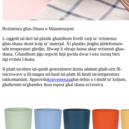
Reżistenza għas-Sħana u Manutenzjoni
L-oġġetti tal-ikel tal-plastik għandhom livelli varji ta’ reżistenza
għas-sħana skont it-tip ta’ materjal. Xi plastiks jistgħu jiddeformaw
taħt temperaturi għoljin, filwaqt li oħrajn huma aktar reżistenti għas-
sħana. Għandhom jiġu segwiti linji gwida dwar l-użu xieraq biex
tiġi evitata l-ħsara.
Il-platti tat-tiben tal-qamħ ġeneralment ikunu adattati għall-użu fil-
microwave u fil-magna tal-ħasil tal-platti fil-limiti tat-temperatura
rakkomandati. Jipprovdu
konvenjenza
għat-tisħin u t-tindif ta' kuljum,
għalkemm m'għandux ikun espost għal sħana eċċessiva.