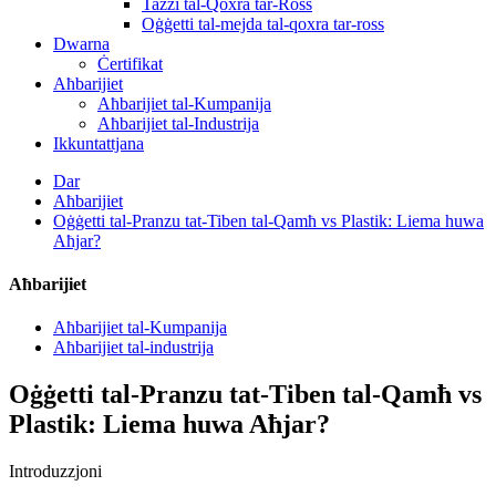
Tazzi tal-Qoxra tar-Ross
Oġġetti tal-mejda tal-qoxra tar-ross
Dwarna
Ċertifikat
Aħbarijiet
Aħbarijiet tal-Kumpanija
Aħbarijiet tal-Industrija
Ikkuntattjana
Dar
Aħbarijiet
Oġġetti tal-Pranzu tat-Tiben tal-Qamħ vs Plastik: Liema huwa
Aħjar?
Aħbarijiet
Aħbarijiet tal-Kumpanija
Aħbarijiet tal-industrija
Oġġetti tal-Pranzu tat-Tiben tal-Qamħ vs
Plastik: Liema huwa Aħjar?
Introduzzjoni