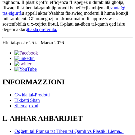
tagħhom. Il-plastik joffri effiċjenza fl-ispejjeż u durabilità għolja,
filwaqt li t-tiben tal-qamħ jipprovdi benefiċċji ambjentali,
vantaġġi
tas-sigurtà
u appell aktar b'saħħtu fis-swieq moderni li huma konxji
mill-ambjent. Għan-negozji u l-konsumaturi li japprezzaw is-
sostenibbiltà u x-xejriet fit-tul, il-platti tat-tiben tal-qamħ qed isiru
dejjem aktar
għażla preferuta.
Ħin tal-posta: 25 ta' Marzu 2026
INFORMAZZJONI
Gwida tal-Prodotti
Tikketti Sħan
Sitemap.xml
L-AĦĦAR AĦBARIJIET
Oġġetti tal-Pranzu tat-Tiben tal-Qamħ vs Plastik: Liema...