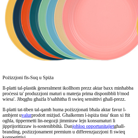
Pożizzjoni fis-Suq u Spiża
Il-platti tal-plastik ġeneralment ikollhom prezz aktar baxx minħabba
proċessi ta' produzzjoni maturi u materja prima disponibbli b'mod
wiesa'. Jibqgħu għażla b'saħħitha fi swieq sensittivi għall-prezz.
Il-platti tat-tiben tal-qamħ huma pożizzjonati bħala aktar favur l-
ambjent u
valur
prodott miżjud. Għalkemm l-ispiża tista' tkun xi ftit
ogħla, tippermetti lin-negozji jimmiraw lejn konsumaturi li
jipprijoritizzaw is-sostenibbiltà. Dan
joħloq opportunitajiet
għall-
branding, pożizzjonament premium u differenzjazzjoni fi swieq
kompetittivi.