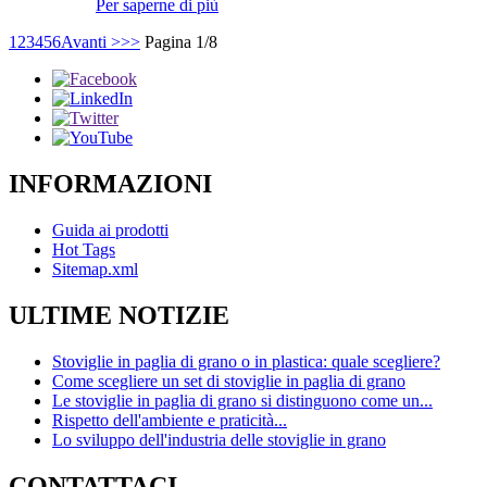
Per saperne di più
1
2
3
4
5
6
Avanti >
>>
Pagina 1/8
INFORMAZIONI
Guida ai prodotti
Hot Tags
Sitemap.xml
ULTIME NOTIZIE
Stoviglie in paglia di grano o in plastica: quale scegliere?
Come scegliere un set di stoviglie in paglia di grano
Le stoviglie in paglia di grano si distinguono come un...
Rispetto dell'ambiente e praticità...
Lo sviluppo dell'industria delle stoviglie in grano
CONTATTACI