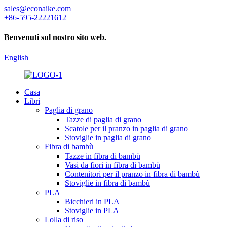
sales@econaike.com
+86-595-22221612
Benvenuti sul nostro sito web.
English
Casa
Libri
Paglia di grano
Tazze di paglia di grano
Scatole per il pranzo in paglia di grano
Stoviglie in paglia di grano
Fibra di bambù
Tazze in fibra di bambù
Vasi da fiori in fibra di bambù
Contenitori per il pranzo in fibra di bambù
Stoviglie in fibra di bambù
PLA
Bicchieri in PLA
Stoviglie in PLA
Lolla di riso