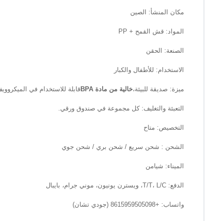
مكان المنشأ: الصين
المواد: قش القمح + PP
الصنعة: الحقن
الاستخدام: للأطفال والكبار
ميزة: صديقة للبيئة،
خالية من مادة BPA
قابلة للاستخدام في الميكرووي
التعبئة والتغليف: كل مجموعة في صندوق ورقي.
التخصيص: متاح
الشحن : شحن سريع / شحن بري / شحن جوي
الميناء: شيامن
الدفع: T/T، L/C، ويسترن يونيون، موني جرام، بايبال
واتساب: +8615959505098 (جودي تشان)