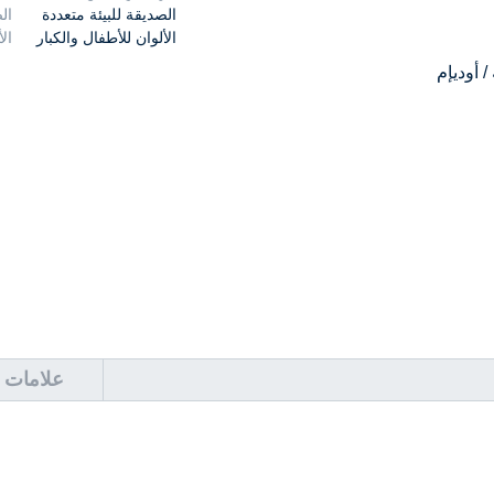
/ أوديإم
علامات ا