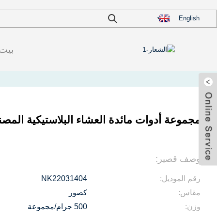
English
بيت
إرسال البريد
الإلكتروني
مجموعة أدوات مائدة العشاء البلاستيكية المصنو
أندرويد
وصف قصير:
رقم الموديل:
NK22031404
مقاس:
كصور
وزن:
500 جرام/مجموعة