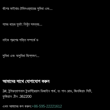
বাঁশের ফাইবার টেবিলওয়্যারের সুবিধা এবং...
গমের খড়ের স্যুট: নিখুঁত সমন্বয়...
নাইক গ্রুপের শক্তি সম্পর্কে ড
সুবিধা এবং অসুবিধা বিশ্লেষণ...
আমাদের সাথে যোগাযোগ করুন
3#, ইন্টারন্যাশনাল ইন্ডাস্ট্রিয়াল ডিজাইন পার্ক, হং শান রোড, জিনজিয়াং সিটি,
ফুজিয়ান .চীন .362200
এখন আমাদের কল করুন:
+86-595-22221612