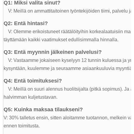
Q1: Miksi valita sinut?
V: Meillä on ammattitaitoinen työntekijöiden tiimi, palvelu j
Q2: Entä hintasi?
V: Olemme erikoistuneet räätälöityihin korkealaatuisiin mai
täyttämään kaikki vaatimukset edullisimmalla hinnalla.
Q3: Entä myynnin jälkeinen palvelusi?
V: Vastaamme jokaiseen kyselyyn 12 tunnin kuluessa ja y
kysyntään, kuulemme ja seuraamme asiaankuuluvia myyntiä ja
Q4: Entä toimituksesi?
V: Meillä on suuri alennus huolitsijalta (pitkä sopimus). Ja 
halvimman kuljetustavan.
Q5: Kuinka maksaa tilaukseni?
V: 30% talletus ensin, sitten aloitamme tuotannon, melkein 
ennen toimitusta.