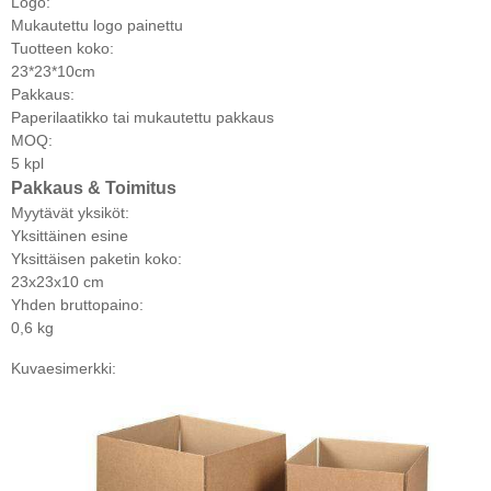
Logo:
Mukautettu logo painettu
Tuotteen koko:
23*23*10cm
Pakkaus:
Paperilaatikko tai mukautettu pakkaus
MOQ:
5 kpl
Pakkaus & Toimitus
Myytävät yksiköt:
Yksittäinen esine
Yksittäisen paketin koko:
23x23x10 cm
Yhden bruttopaino:
0,6 kg
Kuvaesimerkki: