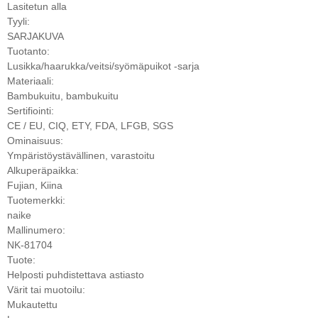
Lasitetun alla
Tyyli:
SARJAKUVA
Tuotanto:
Lusikka/haarukka/veitsi/syömäpuikot -sarja
Materiaali:
Bambukuitu, bambukuitu
Sertifiointi:
CE / EU, CIQ, ETY, FDA, LFGB, SGS
Ominaisuus:
Ympäristöystävällinen, varastoitu
Alkuperäpaikka:
Fujian, Kiina
Tuotemerkki:
naike
Mallinumero:
NK-81704
Tuote:
Helposti puhdistettava astiasto
Värit tai muotoilu:
Mukautettu