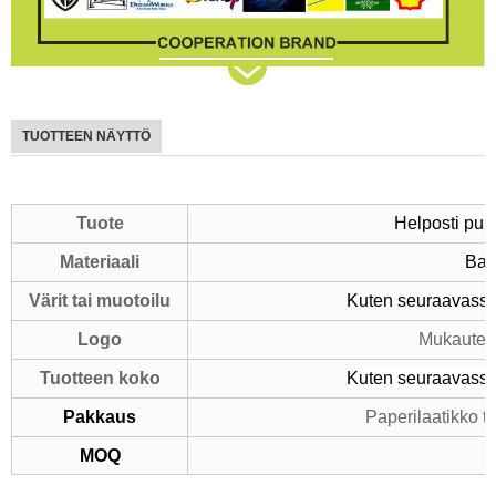
TUOTTEEN NÄYTTÖ
Tuote
Helposti puhd
Materiaali
Bam
Värit tai muotoilu
Kuten seuraavassa
Logo
Mukautett
Tuotteen koko
Kuten seuraavassa
Pakkaus
Paperilaatikko t
MOQ