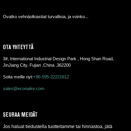
Ovatko vehnäolkiastiat turvallisia, ja voinko...
OTA YHTEYTTÄ
3#, International Industrial Design Park , Hong Shan Road,
JinJiang City, Fujian .China .362200
Soita meille nyt:
+86-595-22221612
sales@econaike.com
SEURAA MEIDÄT
Jos haluat tiedustella tuotteitamme tai hinnastoa, jätä