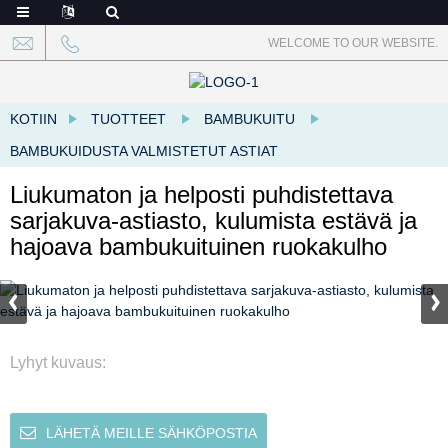
WELCOME TO OUR WEBSITE.
KOTIIN
TUOTTEET
BAMBUKUITU
BAMBUKUIDUSTA VALMISTETUT ASTIAT
Liukumaton ja helposti puhdistettava
sarjakuva-astiasto, kulumista estävä ja
hajoava bambukuituinen ruokakulho
Lyhyt kuvaus:
LÄHETÄ MEILLE SÄHKÖPOSTIA