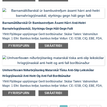
Barnamáltíðarskál Úr Bambustrefjum Ásamt Hárri And-Heitri
Barnahrísgrjónaskál, Styrkingu Gegn Háli Gegn Falli
Yfirlit Fljótlegar upplýsingar Gerð borðbúnaðar: Skálar Tækni: Vatnsmótun
Magn: 1 Efni: Bambus trefjar, bambus trefjar Vottun: CE / ESB, CIQ, EBE, FDA,
LFGB, SGS Eiginleiki: Vistvænn, birgðir upprunastaður: ...
FYRIRSPURN
SMÁATRIÐI
Umhverfisvæn Niðurbrjótanleg Matarskál Tíska Anti-Slip Leikskólar
Hrísgrjónaskál Anti Heitt Og Anti Fall Borðbúnaður
Yfirlit Fljótlegar upplýsingar Gerð borðbúnaðar: Skálar Tækni: Vatnsmótun
Magn: 1 Efni: Bambus trefjar, bambus trefjar Vottun: CE / ESB, CIQ, EBE, FDA,
LFGB, SGS Eiginleiki: Vistvænn, birgðir upprunastaður: ...
FYRIRSPURN
SMÁATRIÐI