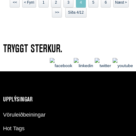
<<
< Fyrri
1
2
3
4
5
6
Næst >
>>
Síða 4/12
TRYGGT STERKUR.
UPPLÝSINGAR
Vöruleiðbeiningar
Hot Tags