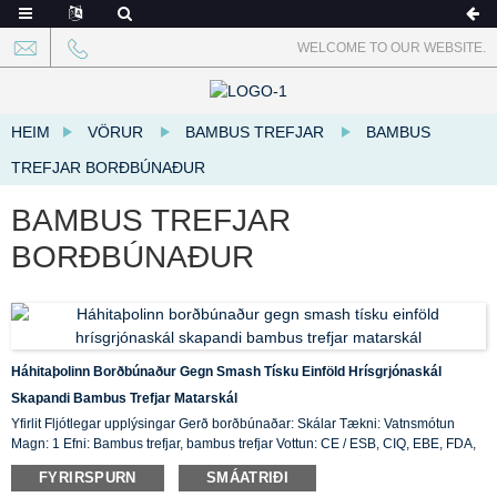
WELCOME TO OUR WEBSITE.
HEIM
VÖRUR
BAMBUS TREFJAR
BAMBUS
TREFJAR BORÐBÚNAÐUR
BAMBUS TREFJAR
BORÐBÚNAÐUR
Háhitaþolinn Borðbúnaður Gegn Smash Tísku Einföld Hrísgrjónaskál
Skapandi Bambus Trefjar Matarskál
Yfirlit Fljótlegar upplýsingar Gerð borðbúnaðar: Skálar Tækni: Vatnsmótun
Magn: 1 Efni: Bambus trefjar, bambus trefjar Vottun: CE / ESB, CIQ, EBE, FDA,
LFGB, SGS Eiginleiki: Vistvænn, birgðir upprunastaður: ...
FYRIRSPURN
SMÁATRIÐI