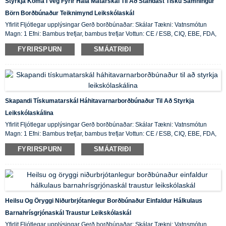
Styrkja Koma Í Veg Fyrir Hála Matarskál Til Að Standast Tísku Samningur
Börn Borðbúnaður Teiknimynd Leikskólaskál
Yfirlit Fljótlegar upplýsingar Gerð borðbúnaðar: Skálar Tækni: Vatnsmótun
Magn: 1 Efni: Bambus trefjar, bambus trefjar Vottun: CE / ESB, CIQ, EBE, FDA,
LFGB, SGS Eiginleiki: Vistvænn, birgðir upprunastaður: ...
FYRIRSPURN
SMÁATRIÐI
Skapandi Tískumatarskál Háhitavarnarborðbúnaður Til Að Styrkja
Leikskólaskálina
Yfirlit Fljótlegar upplýsingar Gerð borðbúnaðar: Skálar Tækni: Vatnsmótun
Magn: 1 Efni: Bambus trefjar, bambus trefjar Vottun: CE / ESB, CIQ, EBE, FDA,
LFGB, SGS Eiginleiki: Vistvænn, birgðir upprunastaður: ...
FYRIRSPURN
SMÁATRIÐI
Heilsu Og Öryggi Niðurbrjótanlegur Borðbúnaður Einfaldur Hálkulaus
Barnahrísgrjónaskál Traustur Leikskólaskál
Yfirlit Fljótlegar upplýsingar Gerð borðbúnaðar: Skálar Tækni: Vatnsmótun