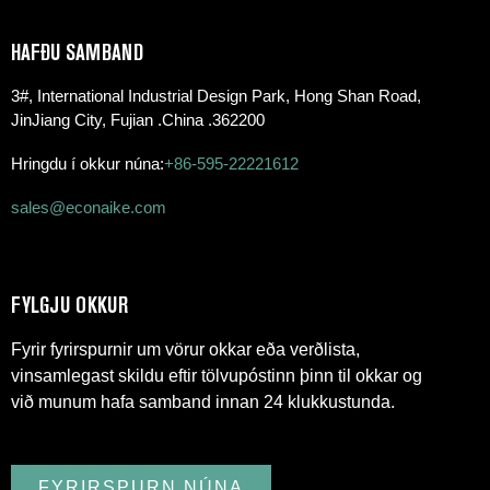
HAFÐU SAMBAND
3#, International Industrial Design Park, Hong Shan Road,
JinJiang City, Fujian .China .362200
Hringdu í okkur núna:
+86-595-22221612
sales@econaike.com
FYLGJU OKKUR
Fyrir fyrirspurnir um vörur okkar eða verðlista,
vinsamlegast skildu eftir tölvupóstinn þinn til okkar og
við munum hafa samband innan 24 klukkustunda.
FYRIRSPURN NÚNA