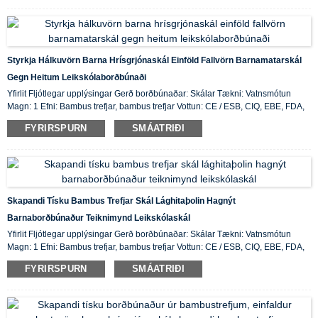
Styrkja Hálkuvörn Barna Hrísgrjónaskál Einföld Fallvörn Barnamatarskál
Gegn Heitum Leikskólaborðbúnaði
Yfirlit Fljótlegar upplýsingar Gerð borðbúnaðar: Skálar Tækni: Vatnsmótun
Magn: 1 Efni: Bambus trefjar, bambus trefjar Vottun: CE / ESB, CIQ, EBE, FDA,
LFGB, SGS Eiginleiki: Vistvænn, birgðir upprunastaður: ...
FYRIRSPURN
SMÁATRIÐI
Skapandi Tísku Bambus Trefjar Skál Lághitaþolin Hagnýt
Barnaborðbúnaður Teiknimynd Leikskólaskál
Yfirlit Fljótlegar upplýsingar Gerð borðbúnaðar: Skálar Tækni: Vatnsmótun
Magn: 1 Efni: Bambus trefjar, bambus trefjar Vottun: CE / ESB, CIQ, EBE, FDA,
LFGB, SGS Eiginleiki: Vistvænn, birgðir upprunastaður: ...
FYRIRSPURN
SMÁATRIÐI