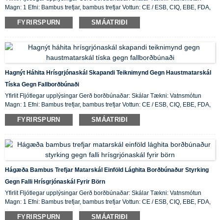
Magn: 1 Efni: Bambus trefjar, bambus trefjar Vottun: CE / ESB, CIQ, EBE, FDA,
LFGB, SGS Eiginleiki: Vistvænn, birgðir upprunastaður: ...
FYRIRSPURN
SMÁATRIÐI
Hagnýt Háhita Hrísgrjónaskál Skapandi Teiknimynd Gegn Haustmatarskál
Tíska Gegn Fallborðbúnaði
Yfirlit Fljótlegar upplýsingar Gerð borðbúnaðar: Skálar Tækni: Vatnsmótun
Magn: 1 Efni: Bambus trefjar, bambus trefjar Vottun: CE / ESB, CIQ, EBE, FDA,
LFGB, SGS Eiginleiki: Vistvænn, birgðir upprunastaður: ...
FYRIRSPURN
SMÁATRIÐI
Hágæða Bambus Trefjar Matarskál Einföld Lághita Borðbúnaður Styrking
Gegn Falli Hrísgrjónaskál Fyrir Börn
Yfirlit Fljótlegar upplýsingar Gerð borðbúnaðar: Skálar Tækni: Vatnsmótun
Magn: 1 Efni: Bambus trefjar, bambus trefjar Vottun: CE / ESB, CIQ, EBE, FDA,
LFGB, SGS Eiginleiki: Vistvænn, birgðir upprunastaður: ...
FYRIRSPURN
SMÁATRIÐI