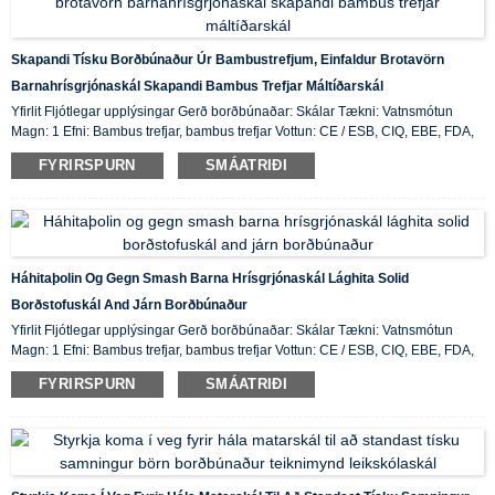
Skapandi Tísku Borðbúnaður Úr Bambustrefjum, Einfaldur Brotavörn
Barnahrísgrjónaskál Skapandi Bambus Trefjar Máltíðarskál
Yfirlit Fljótlegar upplýsingar Gerð borðbúnaðar: Skálar Tækni: Vatnsmótun
Magn: 1 Efni: Bambus trefjar, bambus trefjar Vottun: CE / ESB, CIQ, EBE, FDA,
LFGB, SGS Eiginleiki: Vistvænn, birgðir upprunastaður: ...
FYRIRSPURN
SMÁATRIÐI
Háhitaþolin Og Gegn Smash Barna Hrísgrjónaskál Lághita Solid
Borðstofuskál And Járn Borðbúnaður
Yfirlit Fljótlegar upplýsingar Gerð borðbúnaðar: Skálar Tækni: Vatnsmótun
Magn: 1 Efni: Bambus trefjar, bambus trefjar Vottun: CE / ESB, CIQ, EBE, FDA,
LFGB, SGS Eiginleiki: Vistvænn, birgðir upprunastaður: ...
FYRIRSPURN
SMÁATRIÐI