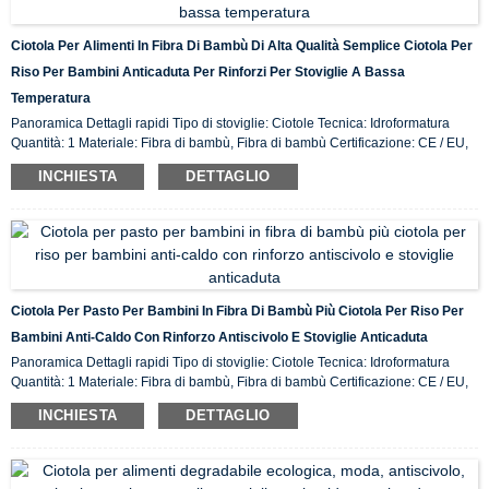
Ciotola Per Alimenti In Fibra Di Bambù Di Alta Qualità Semplice Ciotola Per
Riso Per Bambini Anticaduta Per Rinforzi Per Stoviglie A Bassa
Temperatura
Panoramica Dettagli rapidi Tipo di stoviglie: Ciotole Tecnica: Idroformatura
Quantità: 1 Materiale: Fibra di bambù, Fibra di bambù Certificazione: CE / EU,
CIQ, EEC, FDA, LFGB, SGS Caratteristica: Ecologico, Luogo di origine in
INCHIESTA
DETTAGLIO
magazzino: ...
Ciotola Per Pasto Per Bambini In Fibra Di Bambù Più Ciotola Per Riso Per
Bambini Anti-Caldo Con Rinforzo Antiscivolo E Stoviglie Anticaduta
Panoramica Dettagli rapidi Tipo di stoviglie: Ciotole Tecnica: Idroformatura
Quantità: 1 Materiale: Fibra di bambù, Fibra di bambù Certificazione: CE / EU,
CIQ, EEC, FDA, LFGB, SGS Caratteristica: Ecologico, Luogo di origine in
INCHIESTA
DETTAGLIO
magazzino: ...