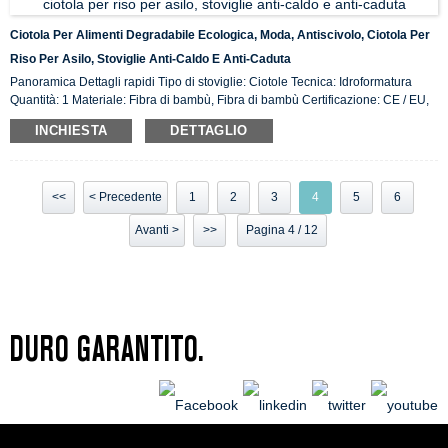
Ciotola Per Alimenti Degradabile Ecologica, Moda, Antiscivolo, Ciotola Per
Riso Per Asilo, Stoviglie Anti-Caldo E Anti-Caduta
Panoramica Dettagli rapidi Tipo di stoviglie: Ciotole Tecnica: Idroformatura
Quantità: 1 Materiale: Fibra di bambù, Fibra di bambù Certificazione: CE / EU,
CIQ, EEC, FDA, LFGB, SGS Caratteristica: Ecologico, Luogo di origine in
INCHIESTA
DETTAGLIO
magazzino: ...
<<
< Precedente
1
2
3
4
5
6
Avanti >
>>
Pagina 4 / 12
DURO GARANTITO.