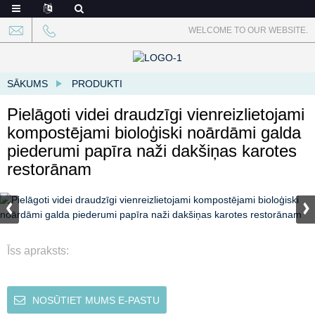
WELCOME TO OUR WEBSITE.
SĀKUMS
PRODUKTI
Pielāgoti videi draudzīgi vienreizlietojami
kompostējami bioloģiski noārdāmi galda
piederumi papīra naži dakšiņas karotes
restorānam
Īss apraksts:
NOSŪTIET MUMS E-PASTU