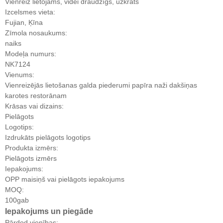
Vienreiz lietojams, videi draudzīgs, uzkrāts
Izcelsmes vieta:
Fujian, Ķīna
Zīmola nosaukums:
naiks
Modeļa numurs:
NK7124
Vienums:
Vienreizējās lietošanas galda piederumi papīra naži dakšiņas
karotes restorānam
Krāsas vai dizains:
Pielāgots
Logotips:
Izdrukāts pielāgots logotips
Produkta izmērs:
Pielāgots izmērs
Iepakojums:
OPP maisiņš vai pielāgots iepakojums
MOQ:
100gab
Iepakojums un piegāde
Pārdod vienības: