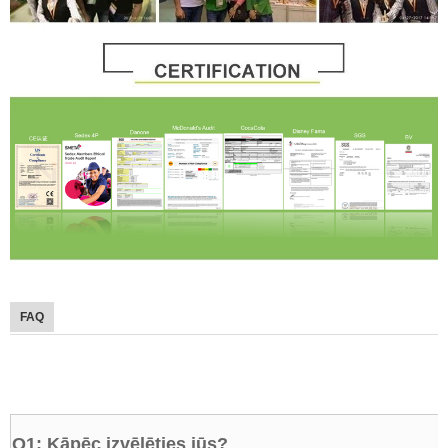
FAQ
FAQ
Q1: Kāpēc izvēlēties jūs?