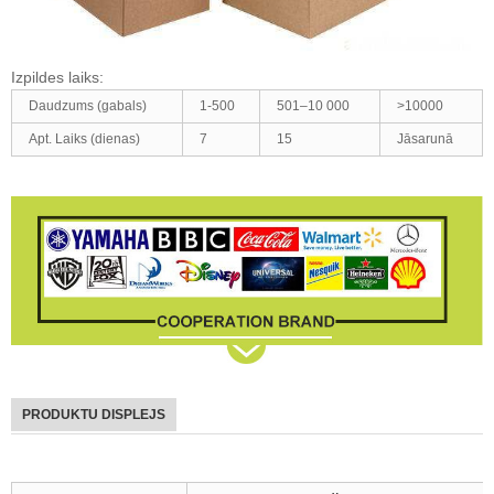
Izpildes laiks
:
Daudzums (gabals)
1-500
501–10 000
>10000
Apt. Laiks (dienas)
7
15
Jāsarunā
PRODUKTU DISPLEJS