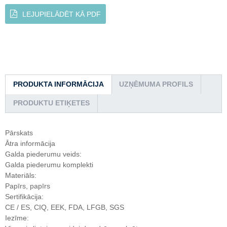
LEJUPIELĀDĒT KĀ PDF
PRODUKTA INFORMĀCIJA
UZŅĒMUMA PROFILS
PRODUKTU ETIĶETES
Pārskats
Ātra informācija
Galda piederumu veids:
Galda piederumu komplekti
Materiāls:
Papīrs, papīrs
Sertifikācija:
CE / ES, CIQ, EEK, FDA, LFGB, SGS
Iezīme: