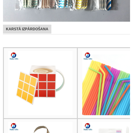
KARSTĀ IZPĀRDOŠANA