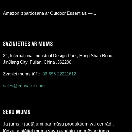
Amazon izpārdošana ar Outdoor Essentials —...
SAZINIETIES AR MUMS
3#, International Industrial Design Park, Hong Shan Road,
JinJiang City, Fujian. China .362200
Zvaniet mums tūlīt:
+86-595-22221612
sales@econaike.com
SEKO MUMS
Ja jums ir jautājumi par mūsu produktiem vai cenrādi,
lūdzu, atstājiet mums savu e-pastu, un mēs ar jums