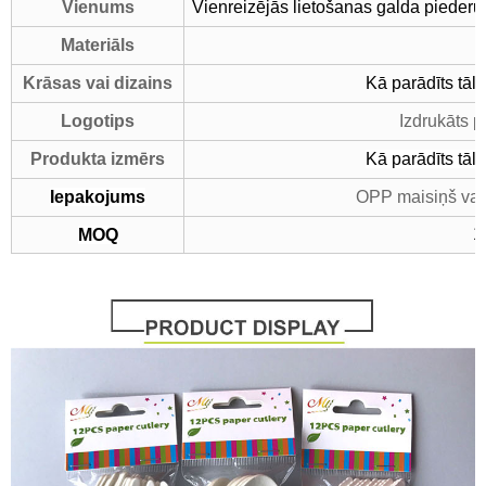
Vienums
Vienreizējās lietošanas galda piederu
Materiāls
Krāsas vai dizains
Kā parādīts tāl
Logotips
Izdrukāts p
Produkta izmērs
Kā parādīts tāl
Iepakojums
OPP maisiņš vai
1
MOQ