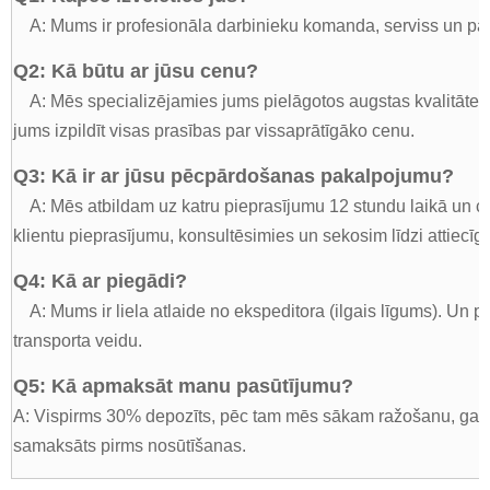
A: Mums ir profesionāla darbinieku komanda, serviss un pā
Q2: Kā būtu ar jūsu cenu?
A: Mēs specializējamies jums pielāgotos augstas kvalitāte
jums izpildīt visas prasības par vissaprātīgāko cenu.
Q3: Kā ir ar jūsu pēcpārdošanas pakalpojumu?
A: Mēs atbildam uz katru pieprasījumu 12 stundu laikā un c
klientu pieprasījumu, konsultēsimies un sekosim līdzi attiec
Q4: Kā ar piegādi?
A: Mums ir liela atlaide no ekspeditora (ilgais līgums). Un p
transporta veidu.
Q5: Kā apmaksāt manu pasūtījumu?
A: Vispirms 30% depozīts, pēc tam mēs sākam ražošanu, gandr
samaksāts pirms nosūtīšanas.