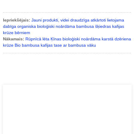
Iepriekšējais:
Jauni produkti, videi draudzīga atkārtoti lietojama
dabīga organiska bioloģiski noārdāma bambusa šķiedras kafijas
krūze bērniem
Nākamais:
Rūpnīcā lēta Ķīnas bioloģiski noārdāma karstā dzēriena
krūze Bio bambusa kafijas tase ar bambusa vāku