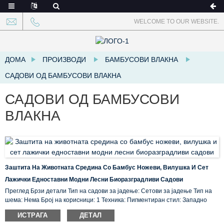
WELCOME TO OUR WEBSITE.
ДОМА
ПРОИЗВОДИ
БАМБУСОВИ ВЛАКНА
САДОВИ ОД БАМБУСОВИ ВЛАКНА
САДОВИ ОД БАМБУСОВИ
ВЛАКНА
Заштита На Животната Средина Со Бамбус Ножеви, Вилушка И Сет
Лажички Едноставни Модни Лесни Биоразградливи Садови
Преглед Брзи детали Тип на садови за јадење: Сетови за јадење Тип на
шема: Нема Број на корисници: 1 Техника: Пигментиран стил: Западно
производство: Лажичка/Виљушка/Нож/Чапчиња Комплет Материјал:
ИСТРАГА
ДЕТАЛ
Бамбус, Бамбус ...