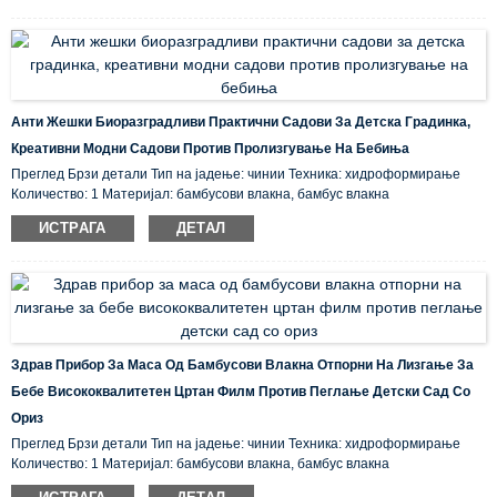
Анти Жешки Биоразградливи Практични Садови За Детска Градинка,
Креативни Модни Садови Против Пролизгување На Бебиња
Преглед Брзи детали Тип на јадење: чинии Техника: хидроформирање
Количество: 1 Материјал: бамбусови влакна, бамбус влакна
Сертификација: CE / EU, CIQ, EEC, FDA, LFGB, SGS Карактеристика: Еко-
ИСТРАГА
ДЕТАЛ
пријателски, складирано место на потекло: ...
Здрав Прибор За Маса Од Бамбусови Влакна Отпорни На Лизгање За
Бебе Висококвалитетен Цртан Филм Против Пеглање Детски Сад Со
Ориз
Преглед Брзи детали Тип на јадење: чинии Техника: хидроформирање
Количество: 1 Материјал: бамбусови влакна, бамбус влакна
Сертификација: CE / EU, CIQ, EEC, FDA, LFGB, SGS Карактеристика: Еко-