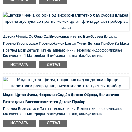
ИСТРАГА
ДЕТАЛ
пријателски, складирано место на потекло: ...
Детска Чинија Со Ориз Од Висококвалитетно Бамбусови Влакна
Против Згуснување Против Жежок Цртан Филм Детски Прибор За Маса
Преглед Брзи детали Тип на јадење: чинии Техника: хидроформирање
Количество: 1 Материјал: бамбусови влакна, бамбус влакна
Сертификација: CE / EU, CIQ, EEC, FDA, LFGB, SGS Карактеристика: Еко-
ИСТРАГА
ДЕТАЛ
пријателски, складирано место на потекло: ...
Моден Цртан Филм, Некршлив Сад За Детски Оброци, Нелизгачки
Разградлив, Висококвалитетен Детски Прибор
Преглед Брзи детали Тип на јадење: чинии Техника: хидроформирање
Количество: 1 Материјал: бамбусови влакна, бамбус влакна
Сертификација: CE / EU, CIQ, EEC, FDA, LFGB, SGS Карактеристика: Еко-
ИСТРАГА
ДЕТАЛ
пријателски, складирано место на потекло: ...