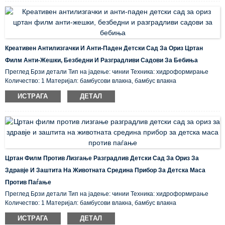
Креативен Антилизгачки И Анти-Паден Детски Сад За Ориз Цртан
Филм Анти-Жешки, Безбедни И Разградливи Садови За Бебиња
Преглед Брзи детали Тип на јадење: чинии Техника: хидроформирање
Количество: 1 Материјал: бамбусови влакна, бамбус влакна
Сертификација: CE / EU, CIQ, EEC, FDA, LFGB, SGS Карактеристика: Еко-
ИСТРАГА
ДЕТАЛ
пријателски, складирано место на потекло: ...
Цртан Филм Против Лизгање Разградлив Детски Сад За Ориз За
Здравје И Заштита На Животната Средина Прибор За Детска Маса
Против Паѓање
Преглед Брзи детали Тип на јадење: чинии Техника: хидроформирање
Количество: 1 Материјал: бамбусови влакна, бамбус влакна
Сертификација: CE / EU, CIQ, EEC, FDA, LFGB, SGS Карактеристика: Еко-
ИСТРАГА
ДЕТАЛ
пријателски, складирано место на потекло: ...