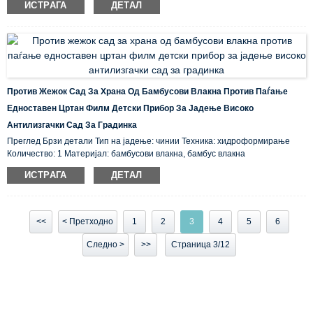
ИСТРАГА
ДЕТАЛ
пријателски, складирано место на потекло: ...
Против Жежок Сад За Храна Од Бамбусови Влакна Против Паѓање
Едноставен Цртан Филм Детски Прибор За Јадење Високо
Антилизгачки Сад За Градинка
Преглед Брзи детали Тип на јадење: чинии Техника: хидроформирање
Количество: 1 Материјал: бамбусови влакна, бамбус влакна
Сертификација: CE / EU, CIQ, EEC, FDA, LFGB, SGS Карактеристика: Еко-
ИСТРАГА
ДЕТАЛ
пријателски, складирано место на потекло: ...
<<
< Претходно
1
2
3
4
5
6
Следно >
>>
Страница 3/12