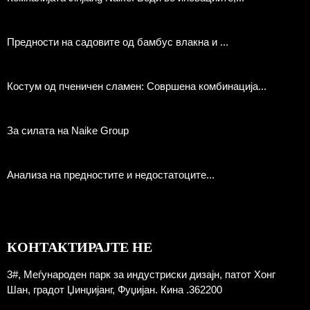
Предности на садовите од бамбус влакна и ...
Костум од пченичен сламен: Совршена комбинација...
За силата на Naike Group
Анализа на предностите и недостатоците...
КОНТАКТИРАЈТЕ НЕ
3#, Меѓународен парк за индустриски дизајн, патот Хонг
Шан, градот Џинџијанг, Фуџијан. Кина .362200