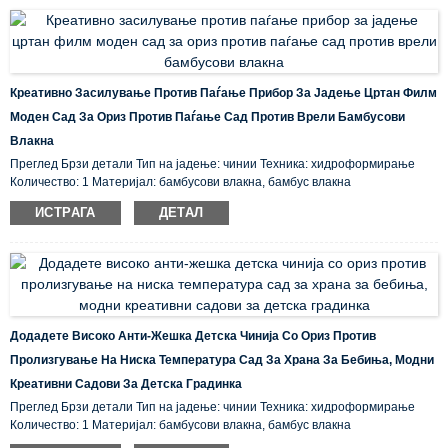
Креативно Засилување Против Паѓање Прибор За Јадење Цртан Филм
Моден Сад За Ориз Против Паѓање Сад Против Врели Бамбусови
Влакна
Преглед Брзи детали Тип на јадење: чинии Техника: хидроформирање
Количество: 1 Материјал: бамбусови влакна, бамбус влакна
Сертификација: CE / EU, CIQ, EEC, FDA, LFGB, SGS Карактеристика: Еко-
ИСТРАГА
ДЕТАЛ
пријателски, складирано место на потекло: ...
Додадете Високо Анти-Жешка Детска Чинија Со Ориз Против
Пролизгување На Ниска Температура Сад За Храна За Бебиња, Модни
Креативни Садови За Детска Градинка
Преглед Брзи детали Тип на јадење: чинии Техника: хидроформирање
Количество: 1 Материјал: бамбусови влакна, бамбус влакна
Сертификација: CE / EU, CIQ, EEC, FDA, LFGB, SGS Карактеристика: Еко-