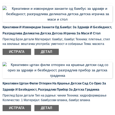
Креативни И Извонредни Занаети Од Бамбус За Здравје И Безбедност,
Разградлива Деликатна Детска Детска Играчка За Маси И Стол
Преглед Брзи детали Материјал: бамбус, бамбус Техника: плетење, стил
на хеклање: вештачка употреба: уметност и собирање Тема: маскота
Регионална карактеристика: Кина Место на потекло: Фуџиан, Кина ...
ИСТРАГА
ДЕТАЛ
Креативен Цртан Филм Отпорен На Кршење Детски Сад Со Ориз За
Здравје И Безбедност, Разградлив Прибор За Детска Градинка
Преглед Брзи детали Тип на јадење: чинии Техника: хидроформирање
Количество: 1 Материјал: бамбусови влакна, бамбус влакна
Сертификација: CE / EU, CIQ, EEC, FDA, LFGB, SGS Карактеристика: Еко-
ИСТРАГА
ДЕТАЛ
пријателски, складирано место на потекло: ...